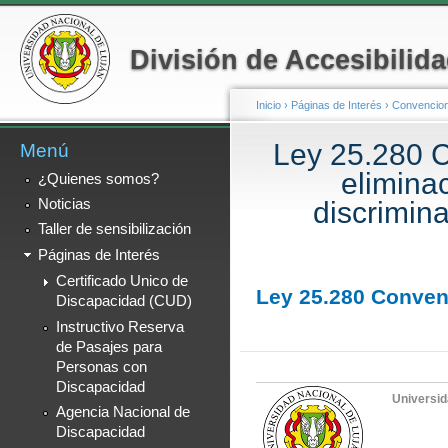
Menú secundario
Pa
co
División de Accesibilida
pr
Inicio
›
Páginas de Interés
›
Convencion
Ley 25.280 C
Menú
Se encuentra usted a
elimina
¿Quienes somos?
Noticias
discrimin
Taller de sensibilización
Páginas de Interés
Certificado Unico de
Ley 25.280 Conven
Discapacidad (CUD)
Instructivo Reserva
de Pasajes para
Personas con
Discapacidad
Universid
Agencia Nacional de
Discapacidad