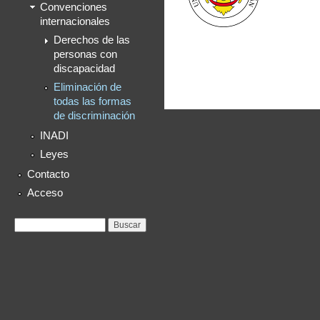
Convenciones
internacionales
Derechos de las
personas con
discapacidad
Eliminación de
todas las formas
de discriminación
INADI
Leyes
Contacto
Acceso
Formulario de
Buscar
búsqueda